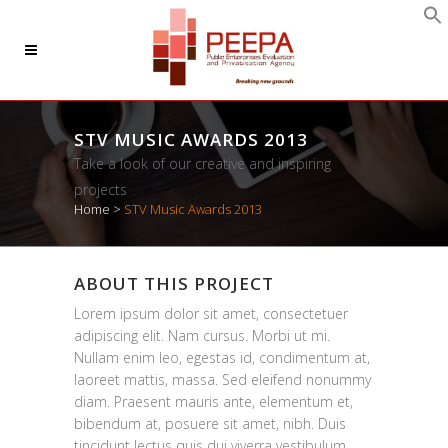
STV MUSIC AWARDS 2013
Take a look of our creative and inspiring
projects
Home
>
STV Music Awards 2013
ABOUT THIS PROJECT
Lorem ipsum dolor sit amet, consectetuer
adipiscing elit. Nam cursus. Morbi ut mi.
Nullam enim leo, egestas id, condimentum at,
laoreet mattis, massa. Sed eleifend nonummy
diam. Praesent mauris ante, elementum et,
bibendum at, posuere sit amet, nibh. Duis
tincidunt lectus quis dui viverra vestibulum.